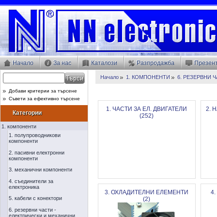
Начало
За нас
Каталози
Разпродажба
Презен
Начало
1. КОМПОНЕНТИ
6. РЕЗЕРВНИ 
Добави критерии за търсене
Съвети за ефективно търсене
1. ЧАСТИ ЗА ЕЛ. ДВИГАТЕЛИ
2. 
Категории
(252)
1. компоненти
1. полупроводникови
компоненти
2. пасивни електронни
компоненти
3. механични компоненти
4. съединители за
електроника
3. ОХЛАДИТЕЛНИ ЕЛЕМЕНТИ
4
5. кабели с конектори
(2)
6. резервни части -
електрически и механични