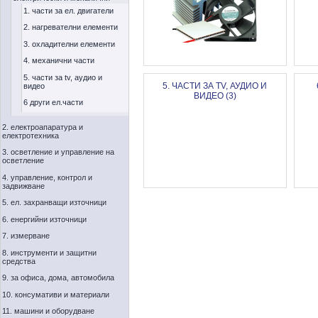
1. части за ел. двигатели
2. нагревателни елементи
3. охладителни елементи
4. механични части
5. части за tv, аудио и
5. ЧАСТИ ЗА TV, АУДИО И
видео
ВИДЕО (3)
6 други ел.части
2. електроапаратура и
електротехника
3. осветление и управление на
осветление
4. управление, контрол и
задвижване
5. ел. захранващи източници
6. енергийни източници
7. измерване
8. инструменти и защитни
средства
9. за офиса, дома, автомобила
10. консумативи и материали
11. машини и оборудване