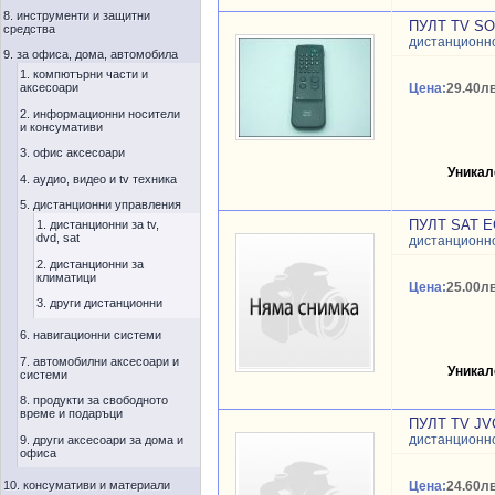
8. инструменти и защитни
ПУЛТ TV SO
средства
дистанционн
9. за офиса, дома, автомобила
1. компютърни части и
аксесоари
Цена:
29.40лв
2. информационни носители
и консумативи
3. офис аксесоари
Уникал
4. аудио, видео и tv техника
5. дистанционни управления
ПУЛТ SAT 
1. дистанционни за tv,
dvd, sat
дистанционн
2. дистанционни за
климатици
Цена:
25.00лв
3. други дистанционни
6. навигационни системи
7. автомобилни аксесоари и
Уникал
системи
8. продукти за свободното
време и подаръци
ПУЛТ TV JV
дистанционн
9. други аксесоари за дома и
офиса
10. консумативи и материали
Цена:
24.60лв