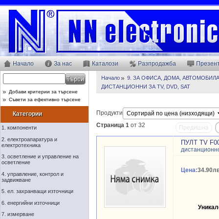
Начало
За нас
Каталози
Разпродажба
Презен
Начало
9. ЗА ОФИСА, ДОМА, АВТОМОБИЛ
ДИСТАНЦИОННИ ЗА TV, DVD, SAT
Добави критерии за търсене
Съвети за ефективно търсене
Продукти
Категории
Страница 1
от 32
Предишна
1. компоненти
2. електроапаратура и
ПУЛТ TV F0
електротехника
дистанционно
3. осветление и управление на
осветление
Цена:
34.90лв
4. управление, контрол и
задвижване
5. ел. захранващи източници
6. енергийни източници
Уникал
7. измерване