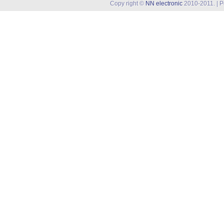
Copy right ©
NN electronic
2010-2011. | 