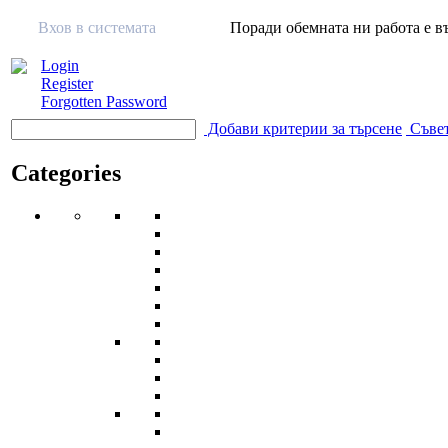
Вхов в системата
Поради обемната ни работа е въ
Login
Register
Forgotten Password
Добави критерии за търсене
Съвет
Categories