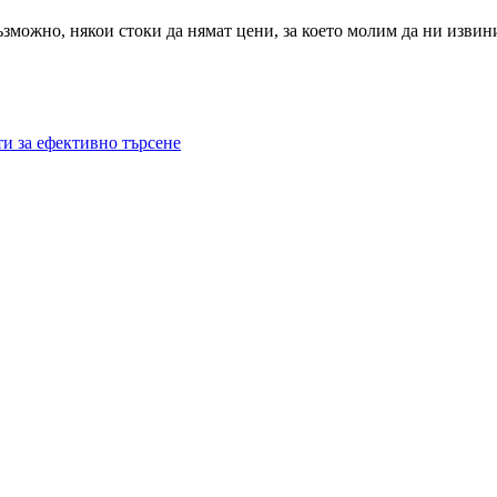
зможно, някои стоки да нямат цени, за което молим да ни извин
и за ефективно търсене