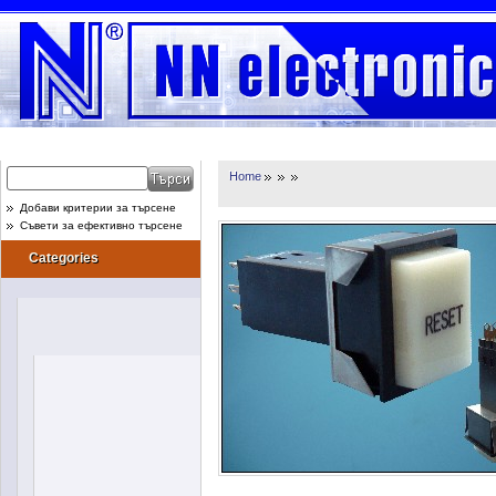
Home
Добави критерии за търсене
Съвети за ефективно търсене
Categories