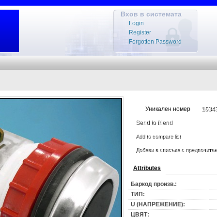
Вхов в системата
Login
Register
Forgotten Password
Уникален номер
1534
Send to friend
Add to compare list
Добави в списъка с предпочита
Attributes
Баркод произв.:
ТИП:
U (НАПРЕЖЕНИЕ):
ЦВЯТ: