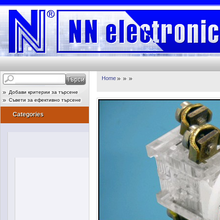
Home
Добави критерии за търсене
Съвети за ефективно търсене
Categories