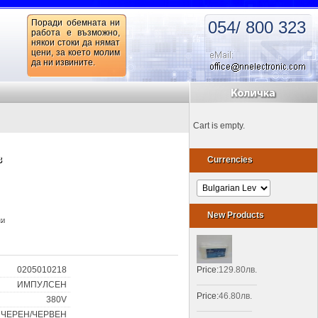
Поради обемната ни
054/ 800 323
работа е възможно,
някои стоки да нямат
цени, за което молим
да ни извините.
Cart is empty.
3
Currencies
New Products
ни
0205010218
Price:
129.80лв.
ИМПУЛСЕН
Price:
46.80лв.
380V
ЧЕРЕН/ЧЕРВЕН