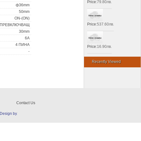
Price:
79.80лв.
ф36mm
50mm
ON-(ON)
Price:
537.60лв.
 ПРЕВКЛЮЧВАЩ
30mm
6A
4 ПИНА
Price:
16.90лв.
-
Recently Viewed
Contact Us
Design by
.