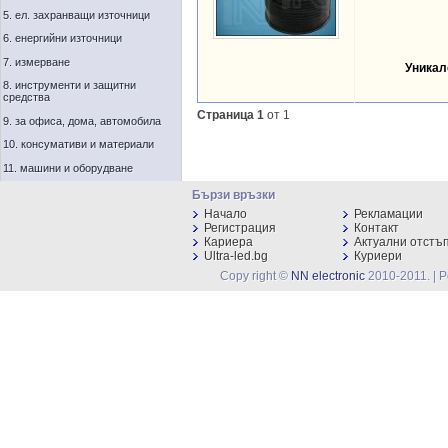
5. ел. захранващи източници
6. енергийни източници
7. измерване
Уникал
8. инструменти и защитни
средства
Страница 1
от 1
9. за офиса, дома, автомобила
10. консумативи и материали
11. машини и оборудване
Бързи връзки
Начало
Рекламации
Регистрация
Контакт
Кариера
Актуални отстъ
Ultra-led.bg
Куриери
Copy right ©
NN electronic
2010-2011. | 