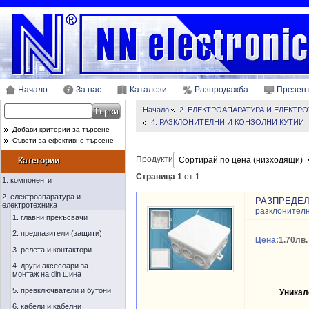
Начало
За нас
Каталози
Разпродажба
Презен
Начало
2. ЕЛЕКТРОАПАРАТУРА И ЕЛЕКТР
4. РАЗКЛОНИТЕЛНИ И КОНЗОЛНИ КУТИИ
Добави критерии за търсене
Съвети за ефективно търсене
Продукти
Категории
Страница 1
от 1
1. компоненти
2. електроапаратура и
РАЗПРЕДЕЛИ
електротехника
разклонителн
1. главни прекъсвачи
2. предпазители (защити)
Цена:
1.70лв.
3. релета и контактори
4. други аксесоари за
монтаж на din шина
5. превключватели и бутони
Уникал
6. кабели и кабелни