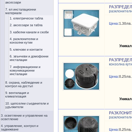
аксесоари
РАЗПРЕДЕЛИ
7. ел инсталационни
разклонителн
материали
1. електрически табла
Цена:
1.30лв.
2. аксесоари за табла
3. кабелни канали и скоби
4. разклонителни и
конзолни кутии
Уникал
5. ключове и контакти
6. звънчеви и домофонни
РАЗПРЕДЕЛ
инсталации
конзолна кут
7. информационни и
комуникационни
инсталации
Цена:
0.25лв.
8. охрана, наблюдение и
контрол на достъп
9. вентилация и
климатизация
Уникал
10. щепселни съединители и
удължители
РАЗКЛОНИТ
3. осветление и управление на
разклонителн
осветление
4. управление, контрол и
задвижване
Цена:
0.25лв.