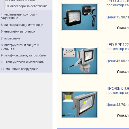
LED LX-LD-1
прожектор с
10. аксесоари за осветление
4. управление, контрол и
Цена:
75.90лв
задвижване
5. ел. захранващи източници
Уникал
6. енергийни източници
7. измерване
LED SPP122
8. инструменти и защитни
средства
прожектор с
9. за офиса, дома, автомобила
Цена:
45.00лв
10. консумативи и материали
11. машини и оборудване
Уникал
ПРОЖЕКТОР 
прожектор ст
Цена:
43.70лв
Уникал