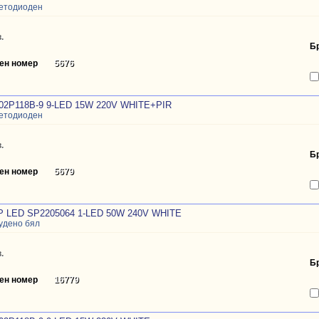
ветодиоден
.
Б
ен номер
5676
02P118B-9 9-LED 15W 220V WHITE+PIR
ветодиоден
.
Б
ен номер
5679
LED SP2205064 1-LED 50W 240V WHITE
удено бял
.
Б
ен номер
16779