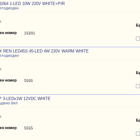
1064 1-LED 10W 220V WHITE+PIR
ветодиоден
.
Б
ен номер
16281
X REN LED45S 45-LED 4W 220V WARM WHITE
ветодиоден
.
Б
ен номер
5686
 3-LEDx1W 12VDC WHITE
удено бял
.
Б
ен номер
5565