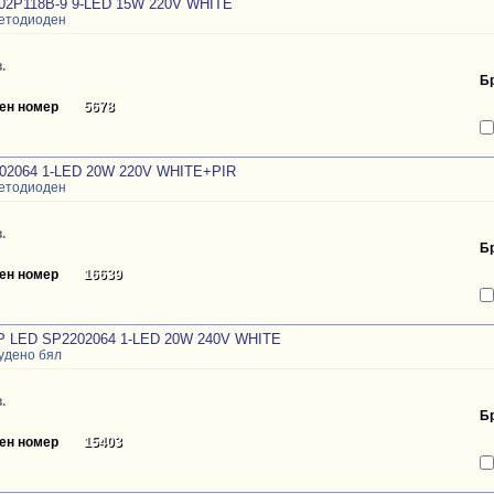
02P118B-9 9-LED 15W 220V WHITE
ветодиоден
.
Б
ен номер
5678
02064 1-LED 20W 220V WHITE+PIR
ветодиоден
.
Б
ен номер
16639
LED SP2202064 1-LED 20W 240V WHITE
удено бял
.
Б
ен номер
15403