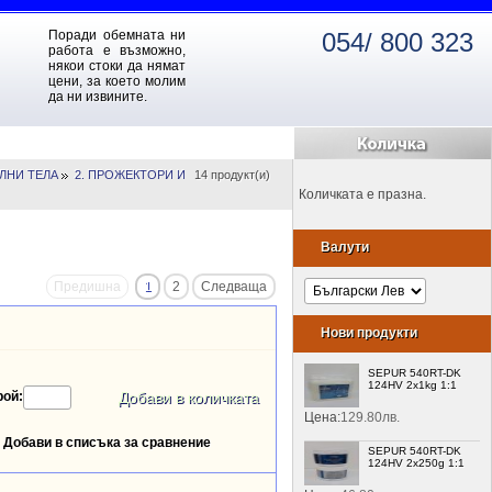
Поради обемната ни
054/ 800 323
работа е възможно,
някои стоки да нямат
цени, за което молим
да ни извините.
ЛНИ ТЕЛА
2. ПРОЖЕКТОРИ И
14 продукт(и)
Количката е празна.
Валути
Предишна
1
2
Следваща
Нови продукти
SEPUR 540RT-DK
124HV 2x1kg 1:1
рой:
Цена:
129.80лв.
Добави в списъка за сравнение
SEPUR 540RT-DK
124HV 2x250g 1:1