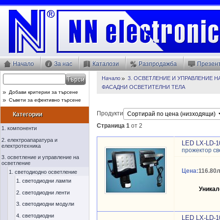
Начало
За нас
Каталози
Разпродажба
Презен
Начало
3. ОСВЕТЛЕНИЕ И УПРАВЛЕНИЕ 
ФАСАДНИ ОСВЕТИТЕЛНИ ТЕЛА
Добави критерии за търсене
Съвети за ефективно търсене
Продукти
Категории
Страница 1
от 2
1. компоненти
2. електроапаратура и
LED LX-LD-1
електротехника
прожектор с
3. осветление и управление на
осветление
Цена:
116.80л
1. светодиодно осветление
1. светодиодни лампи
Уникал
2. светодиодни ленти
3. светодиодни модули
4. светодиодни
LED LX-LD-1