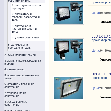
осветителни тела
прожектор с
1. светодиодни тела за
вграждане
Цена:
95.90лв
2. прожектори и
фасадни осветителни
тела
Уникал
3. светодиодни
настолни и работни
тела
LED LX-LD-1
4. улични осветители
прожектор с
5. автомобилни
светодиони лампи
Цена:
94.80лв
2. луменисцентни лампи
Уникал
3. лампи с нажежаема жичка
и други
4. газови лампи
ПРОЖЕКТОР 
5. преносими прожектори и
прожектор ст
лампи
6. ефектно и празнично
осветление
Цена:
90.70лв
7. управление на
осветление
Уникал
8. захранвания за
осветление
9. осветителни тела