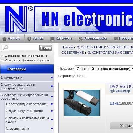
Начало
За нас
Каталози
Разпродажба
Презен
Начало
3. ОСВЕТЛЕНИЕ И УПРАВЛЕНИЕ 
ОСВЕТЛЕНИЕ
3. КОНТРОЛЕРИ ЗА ОСВЕТ
Добави критерии за търсене
Съвети за ефективно търсене
Продукти
Категории
Страница 1
от 1
1. компоненти
2. електроапаратура и
DMX RGB К
електротехника
rgb декодер
3. осветление и управление на
осветление
Цена:
189.00л
1. светодиодно осветление
2. луменисцентни лампи
3. лампи с нажежаема жичка
и други
Уникал
4. газови лампи