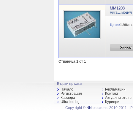
MM1208
мигащ модул
Цена:
1.98лв.
Уникал
Страница 1
от 1
Бързи връзки
Начало
Рекламации
Регистрация
Контакт
Кариера
Актуални отстъ
Ultra-led.bg
Куриери
Copy right ©
NN electronic
2010-2011. | 