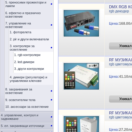
5. преносими прожектори и
лампи
DMX RGB КО
rgb декодер
6. ефектно и празнично
осветление
7. управление на
Цена:
168.00л
осветление
1. фоторелета
2. pir и други включватели
Уникал
3. контролери за
осветление
1. rgb контролери
RF МУЗИКА
2. led-димери
rgb цветомуз
3. други контролери
Цена:
41.10лв
4. димери (регулатори) и
управляеми ключове
8. захранвания за
осветление
Уникал
9. осветителни тела
10. аксесоари за осветление
RF МУЗИКА
4. управление, контрол и
rgb цветомуз
задвижване
5. ел. захранващи източници
Цена:
27.20лв