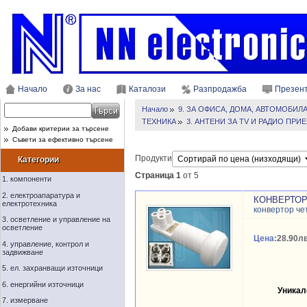
Начало
За нас
Каталози
Разпродажба
Презен
Начало
9. ЗА ОФИСА, ДОМА, АВТОМОБИЛ
ТЕХНИКА
3. АНТЕНИ ЗА TV И РАДИО ПР
Добави критерии за търсене
Съвети за ефективно търсене
Продукти
Категории
Страница 1
от 5
1. компоненти
2. електроапаратура и
КОНВЕРТОР
електротехника
конвертор че
3. осветление и управление на
осветление
Цена:
28.90лв
4. управление, контрол и
задвижване
5. ел. захранващи източници
6. енергийни източници
Уникал
7. измерване