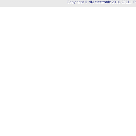
Copy right ©
NN electronic
2010-2011. | 