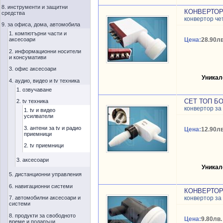
8. инструменти и защитни
КОНВЕРТОР
средства
конвертор че
9. за офиса, дома, автомобила
1. компютърни части и
аксесоари
Цена:
28.90лв
2. информационни носители
и консумативи
3. офис аксесоари
Уникал
4. аудио, видео и tv техника
1. озвучаване
СЕТ ТОП БО
2. tv техника
конвертор за
1. tv и видео
усилватели
3. антени за tv и радио
Цена:
12.90лв
приемници
2. tv приемници
3. аксесоари
Уникал
5. дистанционни управления
6. навигационни системи
КОНВЕРТОР
7. автомобилни аксесоари и
конвертор за
системи
8. продукти за свободното
Цена:
9.80лв.
време и подаръци