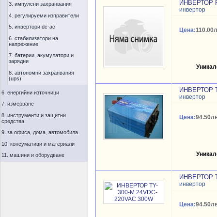
ИНВЕРТОР P
3. импулсни захранвания
инвертор
4. регулируеми изправители
5. инвертори dc-ac
Цена:
110.00л
6. стабилизатори на
напрежение
7. батерии, акумулатори и
зарядни
Уникал
8. автономни захранвания
(ups)
ИНВЕРТОР T
6. енергийни източници
инвертор
7. измерване
8. инструменти и защитни
Цена:
94.50лв
средства
9. за офиса, дома, автомобила
10. консумативи и материали
Уникал
11. машини и оборудване
ИНВЕРТОР T
инвертор
Цена:
94.50лв