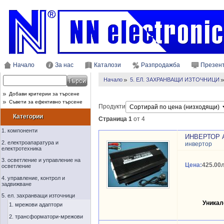
Начало
За нас
Каталози
Разпродажба
Презен
Начало
5. ЕЛ. ЗАХРАНВАЩИ ИЗТОЧНИЦИ
Добави критерии за търсене
Съвети за ефективно търсене
Продукти
Категории
Страница 1
от 4
1. компоненти
ИНВЕРТОР A
2. електроапаратура и
инвертор
електротехника
3. осветление и управление на
Цена:
425.00л
осветление
4. управление, контрол и
задвижване
5. ел. захранващи източници
Уникал
1. мрежови адаптори
2. трансформатори-мрежови