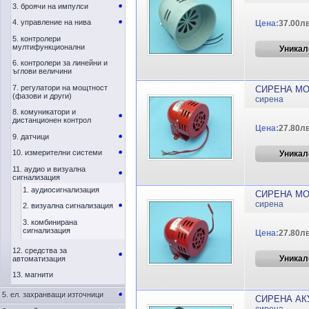
3. броячи на импулси
4. управление на нива
Цена:
37.00лв
5. контролери
мултифункционални
Уникал
6. контролери за линейни и
ъглови величини
7. регулатори на мощтност
СИРЕНА МО
(фазови и други)
сирена
8. комуникатори и
дистанционен контрол
Цена:
27.80лв
9. датчици
10. измерителни системи
Уникал
11. аудио и визуална
сигнализация
1. аудиосигнализация
СИРЕНА МО
сирена
2. визуална сигнализация
3. комбинирана
сигнализация
Цена:
27.80лв
12. средства за
Уникал
автоматизация
13. магнити
5. ел. захранващи източници
СИРЕНА АК