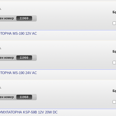
.
Б
ен номер
11969
ТОРНА MS-190 12V AC
.
Б
ен номер
11966
ТОРНА MS-190 24V AC
.
Б
ен номер
11968
УМУЛАТОРНА KSP-59B 12V 20W DC