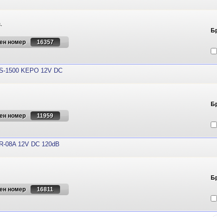
.
Б
ен номер
16357
-1500 KEPO 12V DC
Б
ен номер
11959
-08A 12V DC 120dB
Б
ен номер
16811