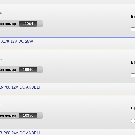
.
Б
ен номер
11964
0179 12V DC 25W
.
Б
ен номер
19960
-P80 12V DC ANDELI
.
Б
ен номер
16356
-P80 24V DC ANDELI