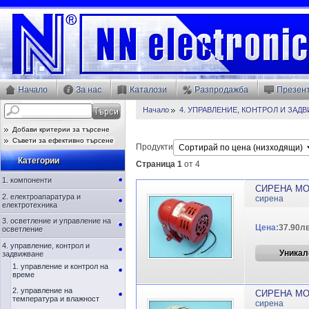
Начало
За нас
Каталози
Разпродажба
Презен
Начало
4. УПРАВЛЕНИЕ, КОНТРОЛ И ЗАД
Добави критерии за търсене
Съвети за ефективно търсене
Продукти
Категории
Страница 1
от 4
1. компоненти
СИРЕНА МО
2. електроапаратура и
сирена
електротехника
3. осветление и управление на
Цена:
37.90лв
осветление
4. управление, контрол и
Уникал
задвижване
1. управление и контрол на
време
2. управление на
СИРЕНА МО
температура и влажност
сирена