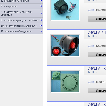
сирена
6. енергийни източници
7. измерване
Цена:
14.40лв
8. инструменти и защитни
средства
Уникал
9. за офиса, дома, автомобила
10. консумативи и материали
11. машини и оборудване
СИРЕНА KH-
сирена
Цена:
12.90лв
Уникал
СИРЕНА HRB
сирена
Цена:
11.90лв
Уникал
СИРЕНА HRB