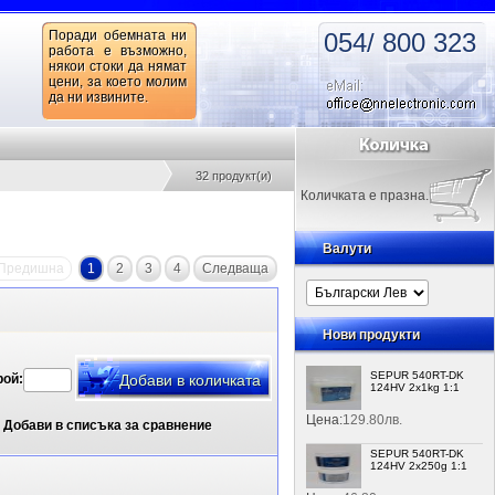
Поради обемната ни
054/ 800 323
работа е възможно,
някои стоки да нямат
цени, за което молим
да ни извините.
32 продукт(и)
Количката е празна.
Валути
Предишна
1
2
3
4
Следваща
Нови продукти
SEPUR 540RT-DK
рой:
124HV 2x1kg 1:1
Цена:
129.80лв.
Добави в списъка за сравнение
SEPUR 540RT-DK
124HV 2x250g 1:1