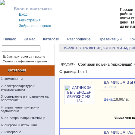
Вхов в системата
Поради 
работа 
Вход
някои ст
Регистрация
цени, за
Забравена парола
да ни из
Начало
За нас
Каталози
Разпродажба
Презентации
Кон
Начало
4. УПРАВЛЕНИЕ, КОНТРОЛ И ЗАДВ
Добави критерии за търсене
Съвети за ефективно търсене
Продукти
Категории
Страница 1
от 1
1. компоненти
ДАТЧИК ЗА ВЪГ
2. електроапаратура и
сензор
електротехника
3. осветление и управление на
Цена:
18.90лв.
осветление
4. управление, контрол и
задвижване
5. ел. захранващи източници
Уникален 
6. енергийни източници
7. измерване
ДАТЧИК ЗА ГАЗ 