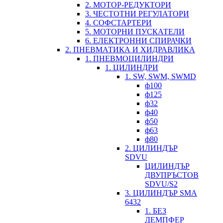
2. МОТОР-РЕДУКТОРИ
3. ЧЕСТОТНИ РЕГУЛАТОРИ
4. СОФСТАРТЕРИ
5. МОТОРНИ ПУСКАТЕЛИ
6. ЕЛЕКТРОННИ СПИРАЧКИ
2. ПНЕВМАТИКА И ХИДРАВЛИКА
1. ПНЕВМОЦИЛИНДРИ
1. ЦИЛИНДРИ
1. SW, SWM, SWMD
ф100
ф125
ф32
ф40
ф50
ф63
ф80
2. ЦИЛИНДЪР
SDVU
ЦИЛИНДЪР
ДВУПРЪСТОВ
SDVU/S2
3. ЦИЛИНДЪР SMA
6432
1. БЕЗ
ДЕМПФЕР