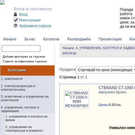
Вхов в системата
Поради 
работа 
Вход
някои ст
Регистрация
цени, за
Забравена парола
да ни из
Начало
За нас
Каталози
Разпродажба
Презентации
Кон
Начало
4. УПРАВЛЕНИЕ, КОНТРОЛ И ЗАДВ
БРОЯЧИ
Добави критерии за търсене
Съвети за ефективно търсене
Продукти
Категории
Страница 1
от 1
1. компоненти
2. електроапаратура и
CTBRAND CT-1000
електротехника
импулсен брояч
3. осветление и управление на
осветление
Цена:
9.80лв.
4. управление, контрол и
задвижване
1. управление и контрол на
време
2. управление на
Уникален ном
температура и влажност