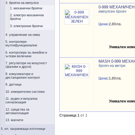
3. броячи на импулси
0-999 МЕХАНИЧЕН
1. механични броячи
импулсен брояч
2. електро-механични
броячи
Цена:
2.80лв.
3. електронни броячи
4. управление на нива
5. контролери
мултифункционални
Уникален ном
6. контролери за линейни и
ъглови величини
MASH 0-999 МЕХА
7. регулатори на мощтност
брояч на метри
(фазови и други)
8. комуникатори и
дистанционен контрол
Цена:
1.80лв.
9. датчици
10. измерителни системи
11. аудио и визуална
Уникален ном
сигнализация
12. средства за
автоматизация
Страница 1
от 1
13. магнити
5. ел. захранващи източници