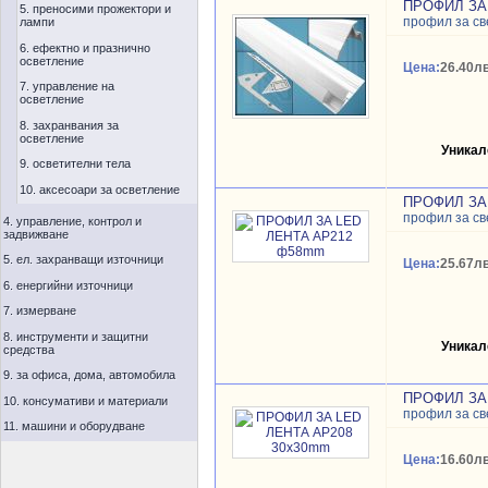
ПРОФИЛ ЗА
5. преносими прожектори и
профил за св
лампи
6. ефектно и празнично
осветление
Цена:
26.40лв
7. управление на
осветление
8. захранвания за
осветление
Уникал
9. осветителни тела
10. аксесоари за осветление
ПРОФИЛ ЗА
профил за св
4. управление, контрол и
задвижване
5. ел. захранващи източници
Цена:
25.67лв
6. енергийни източници
7. измерване
8. инструменти и защитни
Уникал
средства
9. за офиса, дома, автомобила
ПРОФИЛ ЗА
10. консумативи и материали
профил за св
11. машини и оборудване
Цена:
16.60лв