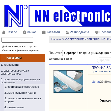
Начало
За нас
Каталози
Разпродажба
Презен
Начало
3. ОСВЕТЛЕНИЕ И УПРАВЛЕНИЕ НА
Добави критерии за търсене
Съвети за ефективно търсене
Продукти
Категории
Страница 1
от 9
Предиш
1. компоненти
ПРОФИЛ ЗА 
2. електроапаратура и
профил за св
електротехника
3. осветление и управление на
Цена:
29.80лв
осветление
1. светодиодно осветление
2. луменисцентни лампи
3. лампи с нажежаема жичка
Уникал
и други
4. газови лампи