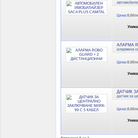
автомобиле
Цена:
0.00л
Уник
АЛАРМА R
алармена с
Цена:
0.00л
Уник
ДАТЧИК З
датчик за 
Цена:
0.00л
Уник