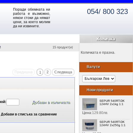
Поради обемната ни
054/ 800 323
работа е възможно,
някои стоки да нямат
цени, за което молим
да ни извините.
И
15 продукт(и)
Количката е празна.
Валути
Предишна
1
2
Следваща
Нови продукти
SEPUR 540RT-DK
рой:
124HV 2x1kg 1:1
Цена:
129.80лв.
Добави в списъка за сравнение
SEPUR 540RT-DK
124HV 2x250g 1:1