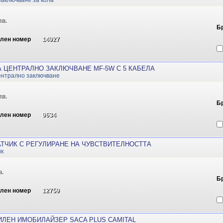
заключване за кола
лв.
Б
ален номер
14927
А ЦЕНТРАЛНО ЗАКЛЮЧВАНЕ MF-5W С 5 КАБЕЛА
централно заключване
лв.
Б
ален номер
9634
ТЧИК С РЕГУЛИРАНЕ НА ЧУВСТВИТЕЛНОСТТА
ик
в.
Б
ален номер
12759
ЛЕН ИМОБИЛАЙЗЕР SACA PLUS CAMITAL