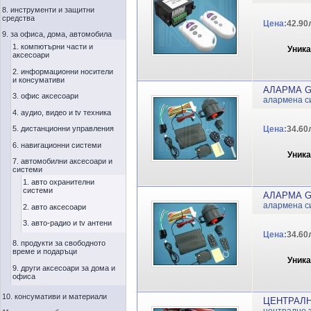
8. инструменти и защитни
средства
Цена:
42.90
9. за офиса, дома, автомобила
1. компютърни части и
Уник
аксесоари
2. информационни носители
и консумативи
АЛАРМА G
3. офис аксесоари
алармена с
4. аудио, видео и tv техника
5. дистанционни управления
Цена:
34.60
6. навигационни системи
Уник
7. автомобилни аксесоари и
системи
1. авто охранителни
системи
АЛАРМА G
алармена с
2. авто аксесоари
3. авто-радио и tv антени
Цена:
34.60
8. продукти за свободното
време и подаръци
Уник
9. други аксесоари за дома и
офиса
10. консумативи и материали
ЦЕНТРАЛН