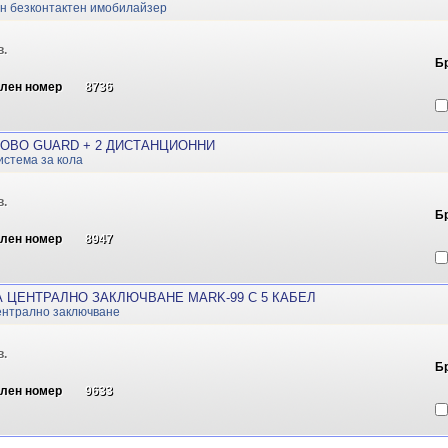
н безконтактен имобилайзер
в.
Б
ален номер
8736
OBO GUARD + 2 ДИСТАНЦИОННИ
истема за кола
в.
Б
ален номер
8947
А ЦЕНТРАЛНО ЗАКЛЮЧВАНЕ MARK-99 С 5 КАБЕЛ
централно заключване
в.
Б
ален номер
9633