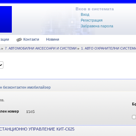
Вхов в системата
Вход
Регистрация
Забравена парола
тации
Контакти
Новини
А
7. АВТОМОБИЛНИ АКСЕСОАРИ И СИСТЕМИ
1. АВТО ОХРАНИТЕЛНИ СИСТЕМ
н безконтактен имобилайзер
лв.
Б
ален номер
8345
СТАНЦИОННО УПРАВЛЕНИЕ КИТ-C625