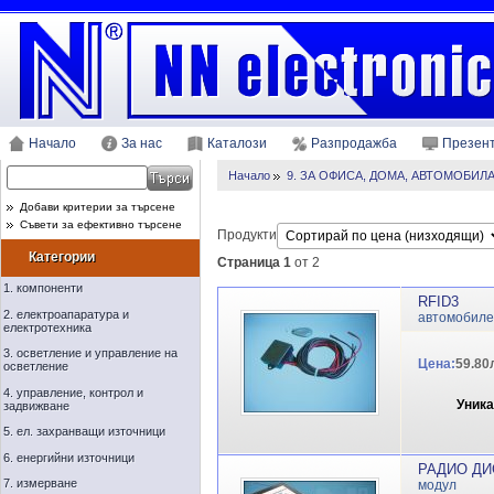
Начало
За нас
Каталози
Разпродажба
Презен
Начало
9. ЗА ОФИСА, ДОМА, АВТОМОБИЛ
Добави критерии за търсене
Съвети за ефективно търсене
Продукти
Категории
Страница 1
от 2
1. компоненти
RFID3
2. електроапаратура и
автомобиле
електротехника
3. осветление и управление на
Цена:
59.80
осветление
4. управление, контрол и
Уник
задвижване
5. ел. захранващи източници
6. енергийни източници
РАДИО ДИ
7. измерване
модул