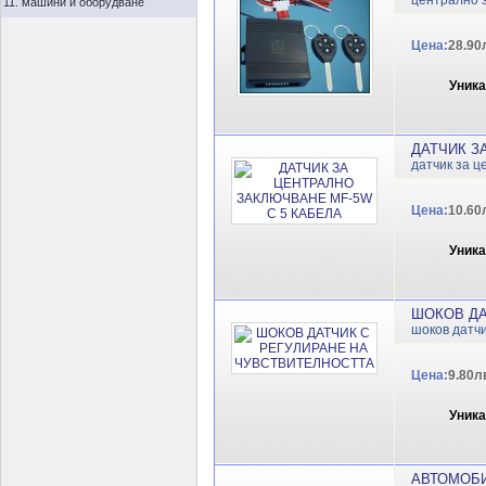
централно 
11. машини и оборудване
Цена:
28.90
Уник
ДАТЧИК З
датчик за 
Цена:
10.60
Уник
ШОКОВ ДА
шоков датч
Цена:
9.80л
Уник
АВТОМОБИ