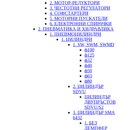
2. МОТОР-РЕДУКТОРИ
3. ЧЕСТОТНИ РЕГУЛАТОРИ
4. СОФСТАРТЕРИ
5. МОТОРНИ ПУСКАТЕЛИ
6. ЕЛЕКТРОННИ СПИРАЧКИ
2. ПНЕВМАТИКА И ХИДРАВЛИКА
1. ПНЕВМОЦИЛИНДРИ
1. ЦИЛИНДРИ
1. SW, SWM, SWMD
ф100
ф125
ф32
ф40
ф50
ф63
ф80
2. ЦИЛИНДЪР
SDVU
ЦИЛИНДЪР
ДВУПРЪСТОВ
SDVU/S2
3. ЦИЛИНДЪР SMA
6432
1. БЕЗ
ДЕМПФЕР