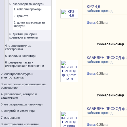
5. аксесоари за корпуси
KP2-4,6
1. кабелни проходи
кабелен проход
2. крачета
3. други аксесоари за
Цена:
0.35лв.
корпуси
6. дистанционери и
крепежни елементи
Уникален номер
4. съединители за
електроника
5. кабели с конектори
КАБЕЛЕН ПРОХОД ф 
кабелен проход
6. резервни части -
електрически и механични
Цена:
0.25лв.
2. електроапаратура и
електротехника
3. осветление и управление на
осветление
4. управление, контрол и
Уникален номер
задвижване
5. ел. захранващи източници
КАБЕЛЕН ПРОХОД ф
6. енергийни източници
кабелен проход
7. измерване
8. инструменти и защитни
Цена:
0.25лв.