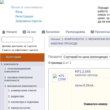
Вхов в системата
Поради 
работа 
Вход
някои ст
Регистрация
цени, за
Забравена парола
да ни из
Начало
За нас
Каталози
Разпродажба
Презента
Начало
1. КОМПОНЕНТИ
3. МЕХАНИЧНИ К
КАБЕЛНИ ПРОХОДИ
Добави критерии за търсене
Съвети за ефективно търсене
Продукти
Категории
Страница 1
от 1
1. компоненти
1. полупроводникови
KP1-2,5X6
компоненти
кабелен проход
2. пасивни електронни
компоненти
Цена:
0.35лв.
3. механични компоненти
1. универсални платки
2. радиатори
3. изолатори и подложки
Уникален номер
4. корпусни кутии