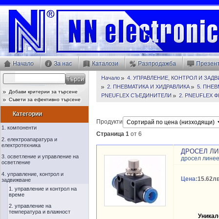
Начало
За нас
Каталози
Разпродажба
Презен
Начало
4. УПРАВЛЕНИЕ, КОНТРОЛ И ЗАД
2. ПНЕВМАТИКА И ХИДРАВЛИКА
5. ПНЕ
Добави критерии за търсене
PNEUFLEX СЪЕДИНИТЕЛИ
2. PNEUFLEX 
Съвети за ефективно търсене
Категории
Продукти
1. компоненти
Страница 1
от 6
2. електроапаратура и
електротехника
ДРОСЕЛ ЛИН
3. осветление и управление на
дросел лине
осветление
4. управление, контрол и
Цена:
15.62лв
задвижване
1. управление и контрол на
време
2. управление на
температура и влажност
Уникал