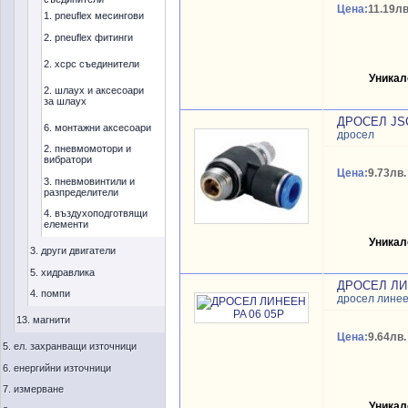
Цена:
11.19лв
1. pneuflex месингови
2. pneuflex фитинги
2. xcpc съединители
Уникал
2. шлаух и аксесоари
за шлаух
ДРОСЕЛ JSC
6. монтажни аксесоари
дросел
2. пневмомотори и
вибратори
Цена:
9.73лв.
3. пневмовинтили и
разпределители
4. въздухоподготвящи
елементи
Уникал
3. други двигатели
5. хидравлика
ДРОСЕЛ ЛИН
4. помпи
дросел лине
13. магнити
Цена:
9.64лв.
5. ел. захранващи източници
6. енергийни източници
7. измерване
Уникал