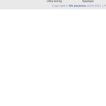
Ultra-led.bg
Куриери
Copy right ©
NN electronic
2010-2011. | 