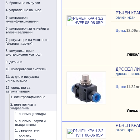
3. броячи на импулси
4. управление на нива
РЪЧЕН КРАН 
ръчен кран
5. контролери
мултифункционални
6. контролери за линейни и
Цена:
12.09лв
ъглови величини
7. регулатори на мощтност
(фазови и други)
8. комуникатори и
Уникал
дистанционен контрол
9. датчици
ДРОСЕЛ ЛИН
10. измерителни системи
дросел лине
11. аудио и визуална
сигнализация
Цена:
11.22лв
12. средства за
автоматизация
1. електрозадвижване
2. пневматика и
хидравлика
Уникал
1. пневмоцилиндри
5. пневмошлаухи и
съединители
РЪЧЕН КРАН 
ръчен кран
1. съединители
1. pneuflex
съединители