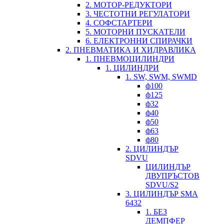
2. МОТОР-РЕДУКТОРИ
3. ЧЕСТОТНИ РЕГУЛАТОРИ
4. СОФСТАРТЕРИ
5. МОТОРНИ ПУСКАТЕЛИ
6. ЕЛЕКТРОННИ СПИРАЧКИ
2. ПНЕВМАТИКА И ХИДРАВЛИКА
1. ПНЕВМОЦИЛИНДРИ
1. ЦИЛИНДРИ
1. SW, SWM, SWMD
ф100
ф125
ф32
ф40
ф50
ф63
ф80
2. ЦИЛИНДЪР
SDVU
ЦИЛИНДЪР
ДВУПРЪСТОВ
SDVU/S2
3. ЦИЛИНДЪР SMA
6432
1. БЕЗ
ДЕМПФЕР