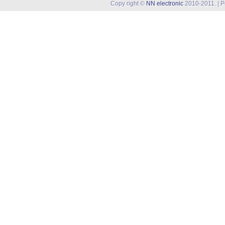
Copy right ©
NN electronic
2010-2011. | 