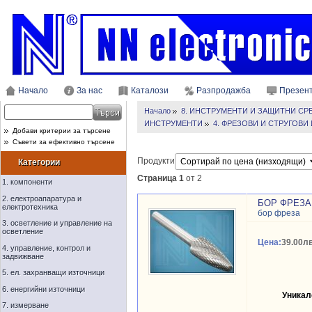
Начало
За нас
Каталози
Разпродажба
Презен
Начало
8. ИНСТРУМЕНТИ И ЗАЩИТНИ СР
ИНСТРУМЕНТИ
4. ФРЕЗОВИ И СТРУГОВ
Добави критерии за търсене
Съвети за ефективно търсене
Продукти
Категории
Страница 1
от 2
1. компоненти
2. електроапаратура и
БОР ФРЕЗА 
електротехника
бор фреза
3. осветление и управление на
осветление
Цена:
39.00лв
4. управление, контрол и
задвижване
5. ел. захранващи източници
6. енергийни източници
Уникал
7. измерване