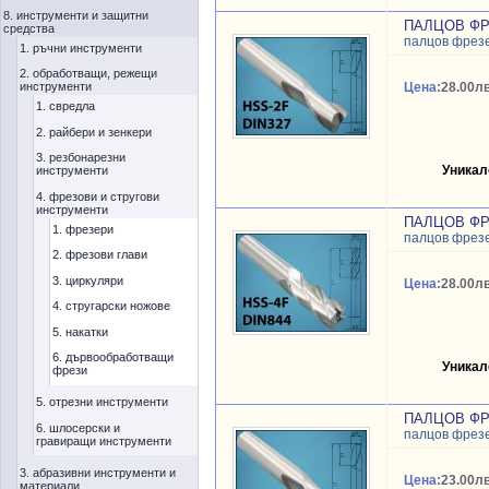
8. инструменти и защитни
ПАЛЦОВ ФР
средства
палцов фрез
1. ръчни инструменти
2. обработващи, режещи
инструменти
Цена:
28.00лв
1. свредла
2. райбери и зенкери
3. резбонарезни
Уникал
инструменти
4. фрезови и стругови
инструменти
ПАЛЦОВ ФР
1. фрезери
палцов фрез
2. фрезови глави
3. циркуляри
Цена:
28.00лв
4. стругарски ножове
5. накатки
6. дървообработващи
Уникал
фрези
5. отрезни инструменти
ПАЛЦОВ ФР
6. шлосерски и
палцов фрез
гравиращи инструменти
3. абразивни инструменти и
Цена:
23.00лв
материали