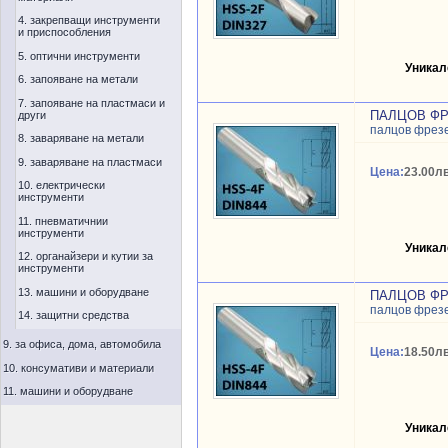
4. закрепващи инструменти
и приспособления
5. оптични инструменти
Уникал
6. запояване на метали
7. запояване на пластмаси и
ПАЛЦОВ ФР
други
палцов фрез
8. заваряване на метали
9. заваряване на пластмаси
Цена:
23.00лв
10. електрически
инструменти
11. пневматичнии
инструменти
Уникал
12. органайзери и кутии за
инструменти
13. машини и оборудване
ПАЛЦОВ ФР
палцов фрез
14. защитни средства
9. за офиса, дома, автомобила
Цена:
18.50лв
10. консумативи и материали
11. машини и оборудване
Уникал