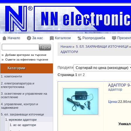
Начало
За нас
Каталози
Разпродажба
Презен
Начало
5. ЕЛ. ЗАХРАНВАЩИ ИЗТОЧНИЦИ
АДАПТОРИ
Добави критерии за търсене
Съвети за ефективно търсене
Продукти
Категории
Страница 1
от 2
1. компоненти
2. електроапаратура и
АДАПТОР 9-
електротехника
адаптор
3. осветление и управление на
осветление
Цена:
22.90лв
4. управление, контрол и
задвижване
5. ел. захранващи източници
1. мрежови адаптори
Уникал
1. ac-ac адаптори