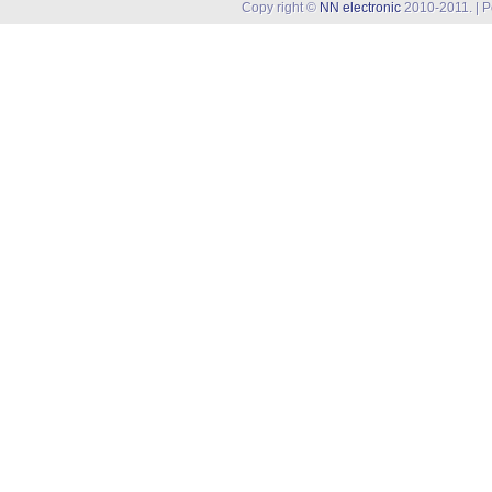
Copy right ©
NN electronic
2010-2011. | 