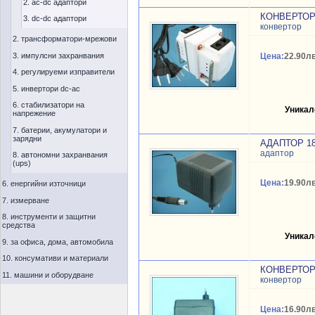
2. ac-dc адаптори
КОНВЕРТОР 
3. dc-dc адаптори
конвертор
2. трансформатори-мрежови
3. импулсни захранвания
Цена:
22.90лв
4. регулируеми изправители
5. инвертори dc-ac
6. стабилизатори на
Уникал
напрежение
7. батерии, акумулатори и
зарядни
АДАПТОР 18
адаптор
8. автономни захранвания
(ups)
Цена:
19.90лв
6. енергийни източници
7. измерване
8. инструменти и защитни
средства
Уникал
9. за офиса, дома, автомобила
10. консумативи и материали
КОНВЕРТОР 
11. машини и оборудване
конвертор
Цена:
16.90лв