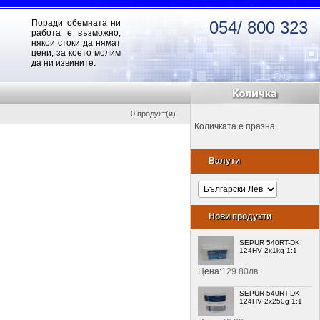
Поради обемната ни
054/ 800 323
работа е възможно,
някои стоки да нямат
цени, за което молим
да ни извините.
0 продукт(и)
Количката е празна.
Валути
Нови продукти
SEPUR 540RT-DK
124HV 2x1kg 1:1
Цена:
129.80лв.
SEPUR 540RT-DK
124HV 2x250g 1:1