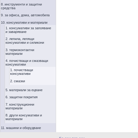
8. инструменти и защитни
средства
9. за офиса, дома, автомобила
10. консумативи и материали
1. консумативи за запояване
и заваряване
2. лепила, лепящи
консумативи и силикони
3. термоконтактни
материали
4. почистващи и смазващи
консумативи
1. почистващи
консумативи
2. смазки
5. материали за ецване
6. защитни покрития
7. конструкционни
материали
8. други консумативи и
материали
11. машини и оборудване