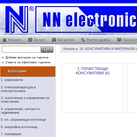
Начало
За нас
Каталози
Разпродажба
Презен
Начало
10. КОНСУМАТИВИ И МАТЕРИАЛИ
Добави критерии за търсене
Съвети за ефективно търсене
1. ПОЧИСТВАЩИ
Категории
КОНСУМАТИВИ (6)
1. компоненти
2. електроапаратура и
електротехника
3. осветление и управление на
осветление
4. управление, контрол и
задвижване
5. ел. захранващи източници
6. енергийни източници
7. измерване