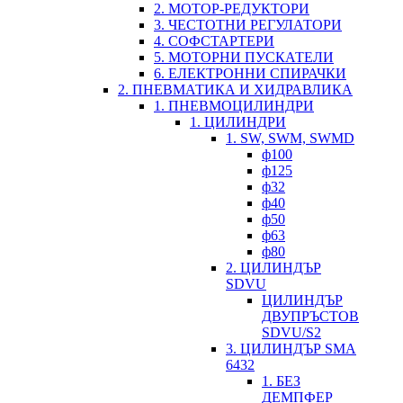
2. МОТОР-РЕДУКТОРИ
3. ЧЕСТОТНИ РЕГУЛАТОРИ
4. СОФСТАРТЕРИ
5. МОТОРНИ ПУСКАТЕЛИ
6. ЕЛЕКТРОННИ СПИРАЧКИ
2. ПНЕВМАТИКА И ХИДРАВЛИКА
1. ПНЕВМОЦИЛИНДРИ
1. ЦИЛИНДРИ
1. SW, SWM, SWMD
ф100
ф125
ф32
ф40
ф50
ф63
ф80
2. ЦИЛИНДЪР
SDVU
ЦИЛИНДЪР
ДВУПРЪСТОВ
SDVU/S2
3. ЦИЛИНДЪР SMA
6432
1. БЕЗ
ДЕМПФЕР