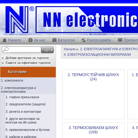
Начало
За нас
Каталози
Разпродажба
Презен
Начало
2. ЕЛЕКТРОАПАРАТУРА И ЕЛЕКТР
4. ЕЛЕКТРОИЗОЛАЦИОННИ МАТЕРИАЛИ
Добави критерии за търсене
Съвети за ефективно търсене
Категории
2. ТЕРМОУСТОЙЧИВ ШЛАУХ
1.
(24)
1. компоненти
2. електроапаратура и
електротехника
1. главни прекъсвачи
2. предпазители (защити)
3. релета и контактори
4. други аксесоари за
монтаж на din шина
3. ТЕРМОСВИВАЕМ ШЛАУХ
4.
5. превключватели и бутони
(109)
6. кабели и кабелни