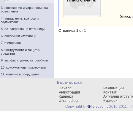
3. осветление и управление на
осветление
Уникал
4. управление, контрол и
задвижване
5. ел. захранващи източници
Страница 1
от 1
6. енергийни източници
7. измерване
8. инструменти и защитни
средства
9. за офиса, дома, автомобила
10. консумативи и материали
11. машини и оборудване
Бързи връзки
Начало
Рекламации
Регистрация
Контакт
Кариера
Актуални отстъп
Ultra-led.bg
Куриери
Copy right ©
NN electronic
2010-2011. | 