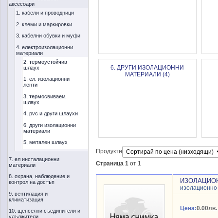
аксесоари
1. кабели и проводници
2. клеми и маркировки
3. кабелни обувки и муфи
4. електроизолационни
материали
2. термоустойчив
6. ДРУГИ ИЗОЛАЦИОННИ
шлаух
МАТЕРИАЛИ (4)
1. ел. изолационни
ленти
3. термосвиваем
шлаух
4. pvc и други шлаухи
6. други изолационни
материали
5. метален шлаух
Продукти
7. ел инсталационни
Страница 1
от 1
материали
8. охрана, наблюдение и
ИЗОЛАЦИОН
контрол на достъп
изолационно 
9. вентилация и
климатизация
Цена:
0.00лв.
10. щепселни съединители и
удължители