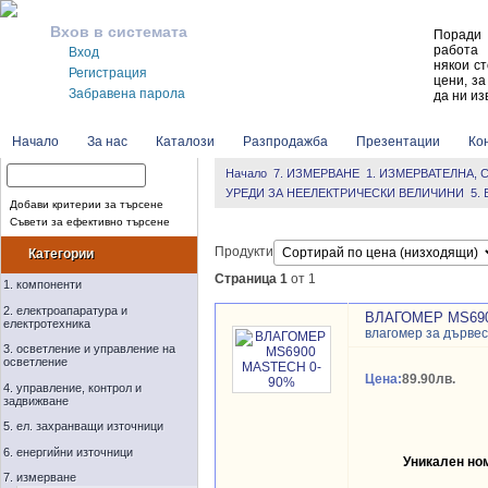
Вхов в системата
Поради 
работа 
Вход
някои ст
Регистрация
цени, за
Забравена парола
да ни из
Начало
За нас
Каталози
Разпродажба
Презентации
Кон
Начало
7. ИЗМЕРВАНЕ
1. ИЗМЕРВАТЕЛНА, 
УРЕДИ ЗА НЕЕЛЕКТРИЧЕСКИ ВЕЛИЧИНИ
5.
Добави критерии за търсене
Съвети за ефективно търсене
Продукти
Категории
Страница 1
от 1
1. компоненти
2. електроапаратура и
ВЛАГОМЕР MS690
електротехника
влагомер за дърве
3. осветление и управление на
осветление
Цена:
89.90лв.
4. управление, контрол и
задвижване
5. ел. захранващи източници
6. енергийни източници
Уникален но
7. измерване