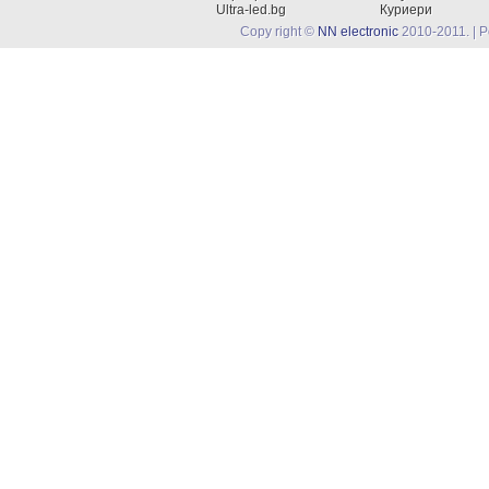
Ultra-led.bg
Куриери
Copy right ©
NN electronic
2010-2011. | 