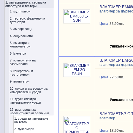
1. измервателна, сервизна
апаратура и тестери
ВЛАГОМЕР EM480
влагомер за дърве
1. мултимери
2. тестери, фазомери и
детектори
Цена:
33.90лв.
3. амперклещи
4. осцилоскопи
5. омметри и
Уникален но
мегаомметри
6. lc-метри
ВЛАГОМЕР EM-2
7. измерители на
заземяване
влагомер за дърве
8. генератори и
честотомери
Цена:
22.50лв.
9. волтметри
10. сонди и аксесоари за
измервателни уреди
11. други електро-
Уникален но
измервателни уреди
12. изм. уреди за
неелектрически величини
ВЛАГОМЕТЪР С 
влагомер
1. уреди за измерване
на тегло
2. луксомери
Цена:
18.90лв.