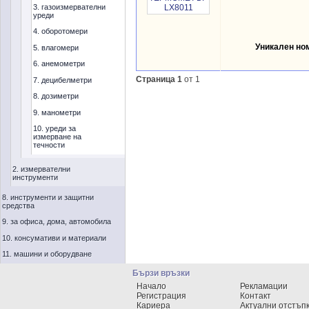
3. газоизмервателни
уреди
4. оборотомери
Уникален но
5. влагомери
6. анемометри
Страница 1
от 1
7. децибелметри
8. дозиметри
9. манометри
10. уреди за
измерване на
течности
2. измервателни
инструменти
8. инструменти и защитни
средства
9. за офиса, дома, автомобила
10. консумативи и материали
11. машини и оборудване
Бързи връзки
Начало
Рекламации
Регистрация
Контакт
Кариера
Актуални отстъп