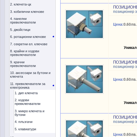
2. ключета-цк
ПОЗИЦИОНЕ
позиционер з
3. кобилични ключове
4. панелни
превключватели
Цена:
0.60лв.
5. джойстици
6. ротационни ключове
7. секретни ел. ключове
Уникал
8. крайни и ходови
превключватели
ПОЗИЦИОНЕ
9. крачни
превключватели
позиционер з
10. аксесоари за бутони и
ключета
Цена:
0.60лв.
11. превключватели за
електроника
1. дип ключета
2. кодови
Уникал
превключватели
3. микро ключета и
бутони
ПОЗИЦИОНЕ
позиционер з
4. плъзгачи
5. клавиатури
Цена:
0.60лв.