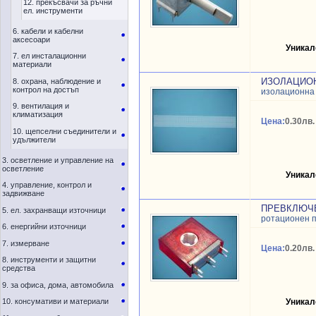
12. прекъсвачи за ръчни
ел. инструменти
6. кабели и кабелни
аксесоари
Уникал
7. ел инсталационни
материали
ИЗОЛАЦИОН
8. охрана, наблюдение и
контрол на достъп
изолационна
9. вентилация и
климатизация
Цена:
0.30лв.
10. щепселни съединители и
удължители
3. осветление и управление на
осветление
Уникал
4. управление, контрол и
задвижване
ПРЕВКЛЮЧВА
5. ел. захранващи източници
ротационен 
6. енергийни източници
7. измерване
Цена:
0.20лв.
8. инструменти и защитни
средства
9. за офиса, дома, автомобила
10. консумативи и материали
Уникал