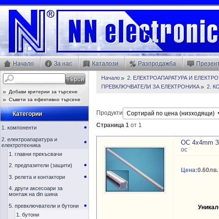
Начало
За нас
Каталози
Разпродажба
Презен
Начало
2. ЕЛЕКТРОАПАРАТУРА И ЕЛЕКТР
ПРЕВКЛЮЧВАТЕЛИ ЗА ЕЛЕКТРОНИКА
2. 
Добави критерии за търсене
Съвети за ефективно търсене
Продукти
Категории
Страница 1
от 1
1. компоненти
2. електроапаратура и
ОС 4x4mm 
електротехника
ос
1. главни прекъсвачи
2. предпазители (защити)
Цена:
0.60лв.
3. релета и контактори
4. други аксесоари за
монтаж на din шина
5. превключватели и бутони
Уникал
1. бутони