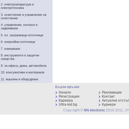
2. електроапаратура и
електротехника
3. осветление и управление на
осветление
4. управление, контрол и
задвижване
5. ел. захранващи източници
6. енергийни източници
7. измерване
8. инструменти и защитни
средства
9. за офиса, дома, автомобила
10. консумативи и материали
11. машини и оборудване
Бързи връзки
Начало
Рекламации
Регистрация
Контакт
Кариера
Актуални отстъ
Ultra-led.bg
Куриери
Copy right ©
NN electronic
2010-2011. | 