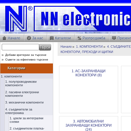
Начало
За нас
Каталози
Разпродажба
Презен
Начало
1. КОМПОНЕНТИ
4. СЪЕДИНИТЕ
КОНЕКТОРИ, ПРЕХОДИ И ЩИПКИ
Добави критерии за търсене
Съвети за ефективно търсене
Категории
1. AC-ЗАХРАНВАЩИ
КОНЕКТОРИ (8)
1. компоненти
1. полупроводникови
компоненти
2. пасивни електронни
компоненти
3. механични компоненти
4. съединители за
електроника
1. цокли за интегрални
3. АВТОМОБИЛНИ
схеми
ЗАХРАНВАЩИ КОНЕКТОРИ
2. съединители платка-
(24)