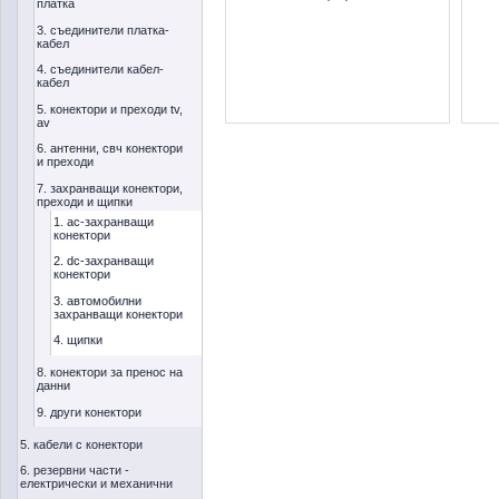
платка
3. съединители платка-
кабел
4. съединители кабел-
кабел
5. конектори и преходи tv,
av
6. антенни, свч конектори
и преходи
7. захранващи конектори,
преходи и щипки
1. ac-захранващи
конектори
2. dc-захранващи
конектори
3. автомобилни
захранващи конектори
4. щипки
8. конектори за пренос на
данни
9. други конектори
5. кабели с конектори
6. резервни части -
електрически и механични