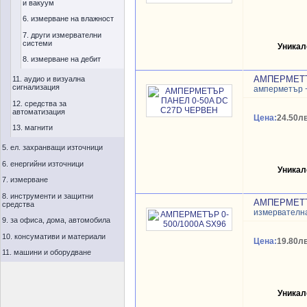
и вакуум
6. измерване на влажност
7. други измервателни
системи
Уникал
8. измерване на дебит
АМПЕРМЕТЪ
11. аудио и визуална
сигнализация
амперметър 
12. средства за
автоматизация
Цена:
24.50лв
13. магнити
5. ел. захранващи източници
6. енергийни източници
Уникал
7. измерване
8. инструменти и защитни
АМПЕРМЕТЪР
средства
измервателн
9. за офиса, дома, автомобила
10. консумативи и материали
Цена:
19.80лв
11. машини и оборудване
Уникал