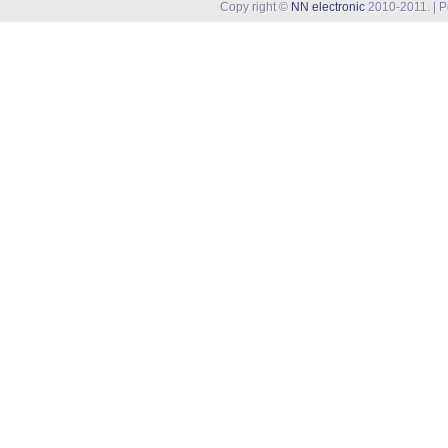
Copy right ©
NN electronic
2010-2011. | 