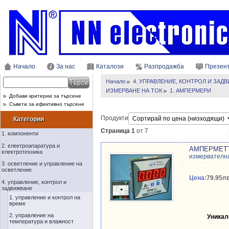
Начало
За нас
Каталози
Разпродажба
Презен
Начало
4. УПРАВЛЕНИЕ, КОНТРОЛ И ЗАД
ИЗМЕРВАНЕ НА ТОК
1. АМПЕРМЕРИ
Добави критерии за търсене
Съвети за ефективно търсене
Продукти
Категории
Страница 1
от 7
1. компоненти
2. електроапаратура и
АМПЕРМЕТЪР
електротехника
измервателн
3. осветление и управление на
осветление
Цена:
79.95лв
4. управление, контрол и
задвижване
1. управление и контрол на
време
2. управление на
Уникал
температура и влажност