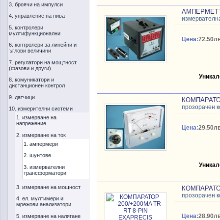
3. броячи на импулси
АМПЕРМЕТЪР
4. управление на нива
измервателн
5. контролери
мултифункционални
Цена:
72.50лв
6. контролери за линейни и
ъглови величини
7. регулатори на мощтност
(фазови и други)
Уникал
8. комуникатори и
дистанционен контрол
9. датчици
КОМПАРАТОР
прозорачен 
10. измерителни системи
1. измерване на
напрежение
Цена:
29.50лв
2. измерване на ток
1. ампермери
2. шунтове
Уникал
3. измервателни
трансформатори
3. измерване на мощност
КОМПАРАТОР
прозорачен 
4. ел. мултимери и
мрежови анализатори
Цена:
28.90лв
5. измерване на налягане