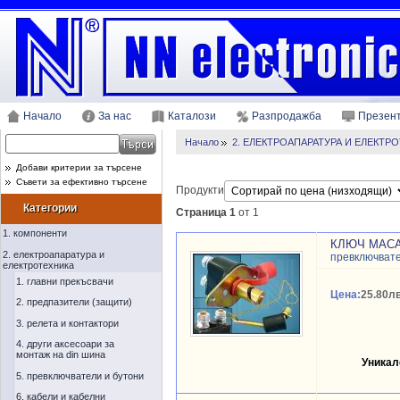
Начало
За нас
Каталози
Разпродажба
Презен
Начало
2. ЕЛЕКТРОАПАРАТУРА И ЕЛЕКТР
Добави критерии за търсене
Съвети за ефективно търсене
Продукти
Категории
Страница 1
от 1
1. компоненти
КЛЮЧ МАСА
2. електроапаратура и
превключват
електротехника
1. главни прекъсвачи
Цена:
25.80лв
2. предпазители (защити)
3. релета и контактори
4. други аксесоари за
монтаж на din шина
Уникал
5. превключватели и бутони
6. кабели и кабелни