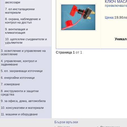
КЛЮЧ МАСА 
аксесоари
превключват
7. ел инсталационни
материали
Цена:
19.90лв
8. охрана, наблюдение и
контрол на достъп
9. вентилация и
климатизация
Уникал
10. щепселни съединители и
удължители
3. осветление и управление на
Страница 1
от 1
осветление
4. управление, контрол и
задвижване
5. ел. захранващи източници
6. енергийни източници
7. измерване
8. инструменти и защитни
средства
9. за офиса, дома, автомобила
10. консумативи и материали
11. машини и оборудване
Бързи връзки