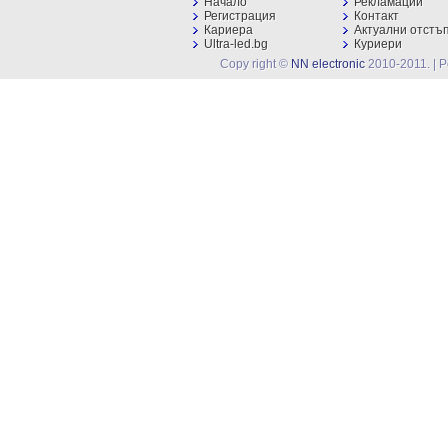
Начало
Рекламации
Регистрация
Контакт
Кариера
Актуални отстъ
Ultra-led.bg
Куриери
Copy right ©
NN electronic
2010-2011. | 