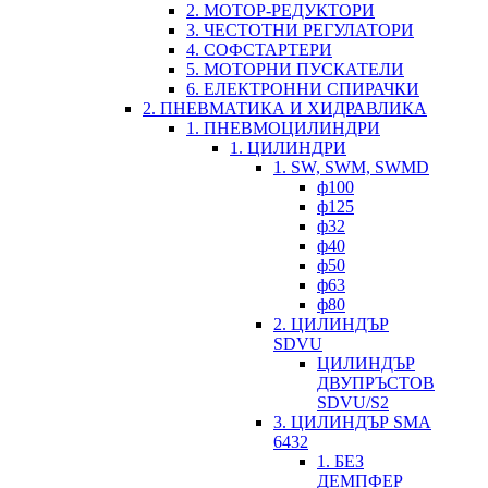
2. МОТОР-РЕДУКТОРИ
3. ЧЕСТОТНИ РЕГУЛАТОРИ
4. СОФСТАРТЕРИ
5. МОТОРНИ ПУСКАТЕЛИ
6. ЕЛЕКТРОННИ СПИРАЧКИ
2. ПНЕВМАТИКА И ХИДРАВЛИКА
1. ПНЕВМОЦИЛИНДРИ
1. ЦИЛИНДРИ
1. SW, SWM, SWMD
ф100
ф125
ф32
ф40
ф50
ф63
ф80
2. ЦИЛИНДЪР
SDVU
ЦИЛИНДЪР
ДВУПРЪСТОВ
SDVU/S2
3. ЦИЛИНДЪР SMA
6432
1. БЕЗ
ДЕМПФЕР