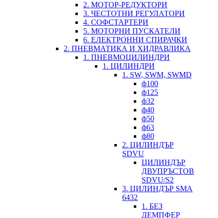
2. МОТОР-РЕДУКТОРИ
3. ЧЕСТОТНИ РЕГУЛАТОРИ
4. СОФСТАРТЕРИ
5. МОТОРНИ ПУСКАТЕЛИ
6. ЕЛЕКТРОННИ СПИРАЧКИ
2. ПНЕВМАТИКА И ХИДРАВЛИКА
1. ПНЕВМОЦИЛИНДРИ
1. ЦИЛИНДРИ
1. SW, SWM, SWMD
ф100
ф125
ф32
ф40
ф50
ф63
ф80
2. ЦИЛИНДЪР
SDVU
ЦИЛИНДЪР
ДВУПРЪСТОВ
SDVU/S2
3. ЦИЛИНДЪР SMA
6432
1. БЕЗ
ДЕМПФЕР