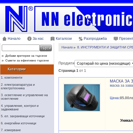
Начало
За нас
Каталози
Разпродажба
Презен
Начало
8. ИНСТРУМЕНТИ И ЗАЩИТНИ СР
Добави критерии за търсене
Съвети за ефективно търсене
Продукти
Категории
Страница 1
от 1
1. компоненти
МАСКА ЗА 
2. електроапаратура и
маска за зав
електротехника
3. осветление и управление на
Цена:
85.00лв
осветление
4. управление, контрол и
задвижване
5. ел. захранващи източници
Уникал
6. енергийни източници
7. измерване