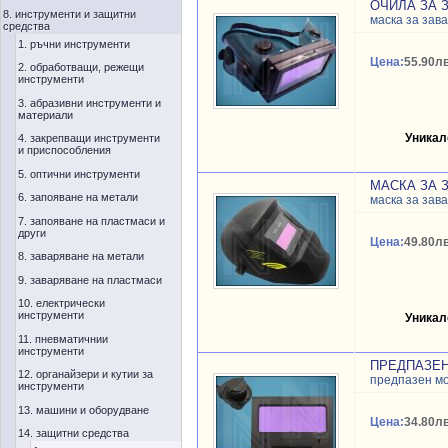
ОЧИЛА ЗА 
8. инструменти и защитни
маска за зав
средства
1. ръчни инструменти
Цена:
55.90лв
2. обработващи, режещи
инструменти
3. абразивни инструменти и
материали
Уникал
4. закрепващи инструменти
и приспособления
5. оптични инструменти
МАСКА ЗА 
6. запояване на метали
маска за зав
7. запояване на пластмаси и
други
Цена:
49.80лв
8. заваряване на метали
9. заваряване на пластмаси
10. електрически
инструменти
Уникал
11. пневматичнии
инструменти
ПРЕДПАЗЕН
12. органайзери и кутии за
предпазен мо
инструменти
13. машини и оборудване
Цена:
34.80лв
14. защитни средства