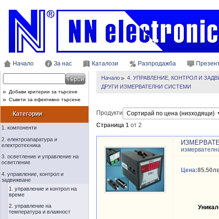
Начало
За нас
Каталози
Разпродажба
Презен
Начало
4. УПРАВЛЕНИЕ, КОНТРОЛ И ЗАД
ДРУГИ ИЗМЕРВАТЕЛНИ СИСТЕМИ
Добави критерии за търсене
Съвети за ефективно търсене
Продукти
Категории
Страница 1
от 2
1. компоненти
2. електроапаратура и
ИЗМЕРВАТЕ
електротехника
измервателн
3. осветление и управление на
осветление
Цена:
85.50лв
4. управление, контрол и
задвижване
1. управление и контрол на
време
2. управление на
Уникал
температура и влажност