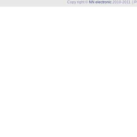
Copy right ©
NN electronic
2010-2011. | 