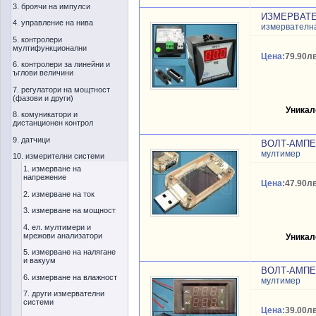
3. броячи на импулси
ИЗМЕРВАТЕ
4. управление на нива
измервателн
5. контролери
мултифункционални
Цена:
79.90лв
6. контролери за линейни и
ъглови величини
7. регулатори на мощтност
(фазови и други)
Уникал
8. комуникатори и
дистанционен контрол
9. датчици
ВОЛТ-АМПЕР
мултимер
10. измерителни системи
1. измерване на
напрежение
Цена:
47.90лв
2. измерване на ток
3. измерване на мощност
4. ел. мултимери и
мрежови анализатори
Уникал
5. измерване на налягане
и вакуум
ВОЛТ-АМПЕ
6. измерване на влажност
мултимер
7. други измервателни
системи
Цена:
39.00лв