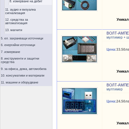
8. измерване на дебит
11. аудио и визуална
сигнализация
Уникал
12. средства за
автоматизация
13. магнити
ВОЛТ-АМПЕР
мултимер + 
5. ел. захранващи източници
6. енергийни източници
Цена:
33.50лв
7. измерване
8. инструменти и защитни
средства
9. за офиса, дома, автомобила
Уникал
10. консумативи и материали
11. машини и оборудване
ВОЛТ-АМПЕР
мултимер
Цена:
24.50лв
Уникал