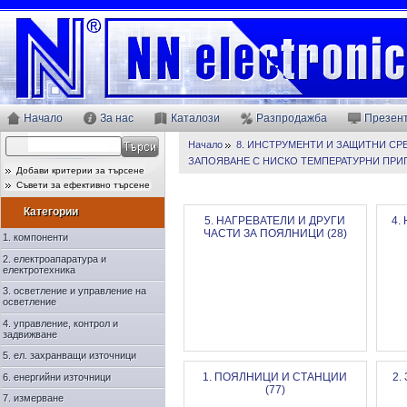
Начало
За нас
Каталози
Разпродажба
Презен
Начало
8. ИНСТРУМЕНТИ И ЗАЩИТНИ СР
ЗАПОЯВАНЕ С НИСКО ТЕМПЕРАТУРНИ ПРИ
Добави критерии за търсене
Съвети за ефективно търсене
Категории
5. НАГРЕВАТЕЛИ И ДРУГИ
4.
ЧАСТИ ЗА ПОЯЛНИЦИ (28)
1. компоненти
2. електроапаратура и
електротехника
3. осветление и управление на
осветление
4. управление, контрол и
задвижване
5. ел. захранващи източници
1. ПОЯЛНИЦИ И СТАНЦИИ
2.
6. енергийни източници
(77)
7. измерване