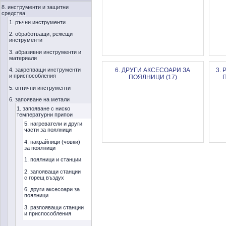
8. инструменти и защитни
средства
1. ръчни инструменти
2. обработващи, режещи
инструменти
3. абразивни инструменти и
материали
4. закрепващи инструменти
6. ДРУГИ АКСЕСОАРИ ЗА
3.
и приспособления
ПОЯЛНИЦИ (17)
5. оптични инструменти
6. запояване на метали
1. запояване с ниско
температурни припои
5. нагреватели и други
части за поялници
4. накрайници (човки)
за поялници
1. поялници и станции
2. запояващи станции
с горещ въздух
6. други аксесоари за
поялници
3. разпояващи станции
и приспособления