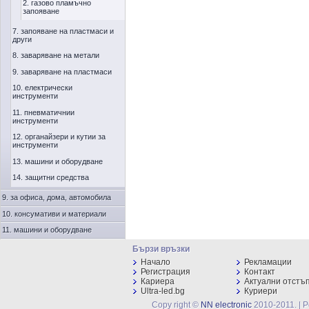
2. газово пламъчно
запояване
7. запояване на пластмаси и
други
8. заваряване на метали
9. заваряване на пластмаси
10. електрически
инструменти
11. пневматичнии
инструменти
12. органайзери и кутии за
инструменти
13. машини и оборудване
14. защитни средства
9. за офиса, дома, автомобила
10. консумативи и материали
11. машини и оборудване
Бързи връзки
Начало
Рекламации
Регистрация
Контакт
Кариера
Актуални отстъ
Ultra-led.bg
Куриери
Copy right ©
NN electronic
2010-2011. | 