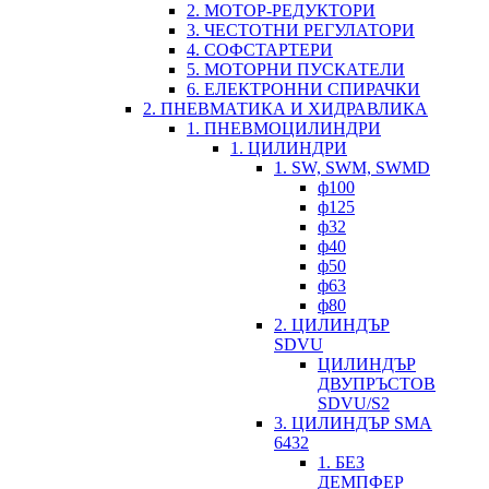
2. МОТОР-РЕДУКТОРИ
3. ЧЕСТОТНИ РЕГУЛАТОРИ
4. СОФСТАРТЕРИ
5. МОТОРНИ ПУСКАТЕЛИ
6. ЕЛЕКТРОННИ СПИРАЧКИ
2. ПНЕВМАТИКА И ХИДРАВЛИКА
1. ПНЕВМОЦИЛИНДРИ
1. ЦИЛИНДРИ
1. SW, SWM, SWMD
ф100
ф125
ф32
ф40
ф50
ф63
ф80
2. ЦИЛИНДЪР
SDVU
ЦИЛИНДЪР
ДВУПРЪСТОВ
SDVU/S2
3. ЦИЛИНДЪР SMA
6432
1. БЕЗ
ДЕМПФЕР