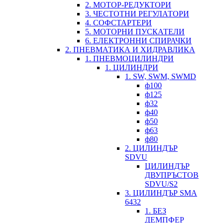
2. МОТОР-РЕДУКТОРИ
3. ЧЕСТОТНИ РЕГУЛАТОРИ
4. СОФСТАРТЕРИ
5. МОТОРНИ ПУСКАТЕЛИ
6. ЕЛЕКТРОННИ СПИРАЧКИ
2. ПНЕВМАТИКА И ХИДРАВЛИКА
1. ПНЕВМОЦИЛИНДРИ
1. ЦИЛИНДРИ
1. SW, SWM, SWMD
ф100
ф125
ф32
ф40
ф50
ф63
ф80
2. ЦИЛИНДЪР
SDVU
ЦИЛИНДЪР
ДВУПРЪСТОВ
SDVU/S2
3. ЦИЛИНДЪР SMA
6432
1. БЕЗ
ДЕМПФЕР