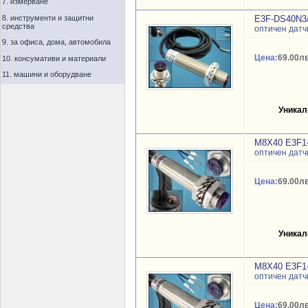
7. измерване
8. инструменти и защитни
E3F-DS40N3
средства
оптичен датч
9. за офиса, дома, автомобила
Цена:
69.00лв
10. консумативи и материали
11. машини и оборудване
Уникал
М8X40 E3F1
оптичен датч
Цена:
69.00лв
Уникал
М8X40 E3F1
оптичен датч
Цена:
69.00лв