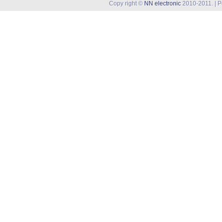
Copy right ©
NN electronic
2010-2011. | 