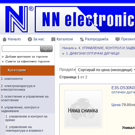
Начало
За нас
Каталози
Разпродажба
Презен
Начало
4. УПРАВЛЕНИЕ, КОНТРОЛ И ЗАД
1. ДИФУЗНИ ОПТИЧНИ ДАТЧИЦИ
Добави критерии за търсене
Съвети за ефективно търсене
Продукти
Категории
Страница 1
от 2
1. компоненти
2. електроапаратура и
E3S-DS30N3
електротехника
оптичен датч
3. осветление и управление на
осветление
Цена:
79.00лв
4. управление, контрол и
задвижване
1. управление и контрол на
време
2. управление на
Уникал
температура и влажност