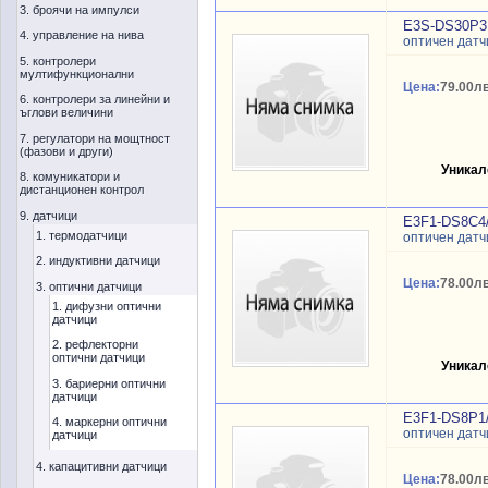
3. броячи на импулси
E3S-DS30P3
4. управление на нива
оптичен датч
5. контролери
мултифункционални
Цена:
79.00лв
6. контролери за линейни и
ъглови величини
7. регулатори на мощтност
(фазови и други)
Уникал
8. комуникатори и
дистанционен контрол
9. датчици
E3F1-DS8C4
1. термодатчици
оптичен датч
2. индуктивни датчици
Цена:
78.00лв
3. оптични датчици
1. дифузни оптични
датчици
2. рефлекторни
оптични датчици
Уникал
3. бариерни оптични
датчици
E3F1-DS8P1
4. маркерни оптични
оптичен датч
датчици
4. капацитивни датчици
Цена:
78.00лв