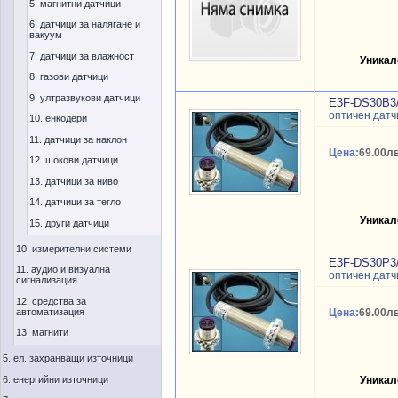
5. магнитни датчици
6. датчици за налягане и
вакуум
7. датчици за влажност
Уникал
8. газови датчици
9. ултразвукови датчици
E3F-DS30B3
оптичен датч
10. енкодери
11. датчици за наклон
Цена:
69.00лв
12. шокови датчици
13. датчици за ниво
14. датчици за тегло
Уникал
15. други датчици
10. измерителни системи
E3F-DS30P3
11. аудио и визуална
оптичен датч
сигнализация
12. средства за
автоматизация
Цена:
69.00лв
13. магнити
5. ел. захранващи източници
6. енергийни източници
Уникал